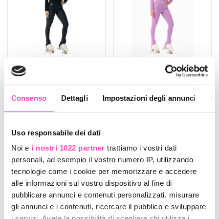
Giacca Basic in Lycra
Giacca Basic in Lycra
Donna Nero
Donna Lilla
Consenso
Dettagli
Impostazioni degli annunci
In
Codice : giacbasiclycra
Codice : giacbasiclycra
€ 53,00
€ 53,00
Uso responsabile dei dati
Noi e
i nostri 1022 partner
trattiamo i vostri dati
Novità
Novità
personali, ad esempio il vostro numero IP, utilizzando
tecnologie come i cookie per memorizzare e accedere
alle informazioni sul vostro dispositivo al fine di
pubblicare annunci e contenuti personalizzati, misurare
gli annunci e i contenuti, ricercare il pubblico e sviluppare
i servizi. Avete la possibilità di scegliere chi utilizza i