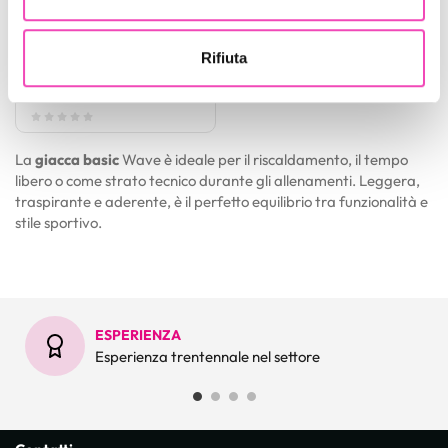
Giacca Basic in Lycra
Utilizziamo i cookie per personalizzare contenuti ed
Donna Avio
Rifiuta
annunci, per fornire funzionalità dei social media e per
Codice : giacbasiclycra
€ 53,00
analizzare il nostro traffico. Condividiamo inoltre
informazioni sul modo in cui utilizza il nostro sito con i
nostri partner che si occupano di analisi dei dati web,
pubblicità e social media, i quali potrebbero combinarle
La
giacca basic
Wave è ideale per il riscaldamento, il tempo
libero o come strato tecnico durante gli allenamenti. Leggera,
con altre informazioni che ha fornito loro o che hanno
traspirante e aderente, è il perfetto equilibrio tra funzionalità e
raccolto dal suo utilizzo dei loro servizi.
stile sportivo.
ESPERIENZA
Esperienza trentennale nel settore