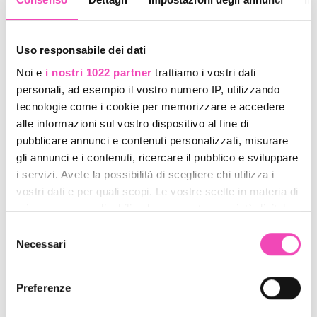
Collana con ciondolo
Orecchini cod.6
cod. 1
Uso responsabile dei dati
Codice : coll1
Codice : orec6
€ 35,00
€ 25,00
Noi e
i nostri 1022 partner
trattiamo i vostri dati
personali, ad esempio il vostro numero IP, utilizzando
tecnologie come i cookie per memorizzare e accedere
alle informazioni sul vostro dispositivo al fine di
pubblicare annunci e contenuti personalizzati, misurare
gli annunci e i contenuti, ricercare il pubblico e sviluppare
i servizi. Avete la possibilità di scegliere chi utilizza i
vostri dati e per quali scopi. Le vostre scelte in materia di
privacy sono applicabili solo su questa proprietà digitale
in cui avete effettuato le vostre scelte. È possibile
Selezione
modificare o revocare il proprio consenso in qualsiasi
Necessari
del
momento dalla Dichiarazione sui cookie o facendo clic
consenso
sull'icona di attivazione della privacy.
Preferenze
Collana con ciondolo
Collana con ciondolo
cod. 2
cod. 3
Con il tuo consenso, vorremmo anche: