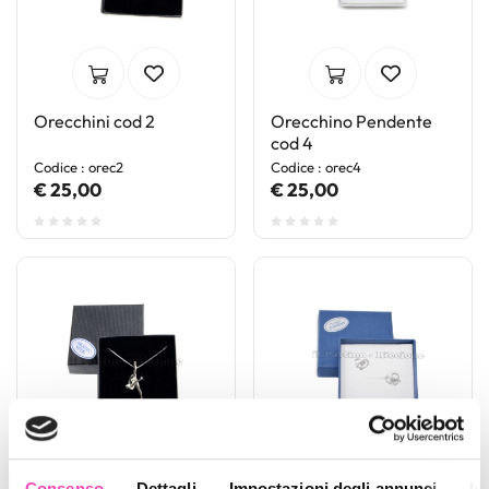
Orecchini cod 2
Orecchino Pendente
cod 4
Codice : orec2
Codice : orec4
€ 25,00
€ 25,00
Consenso
Dettagli
Impostazioni degli annunci
In