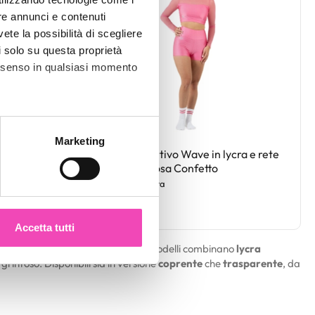
re annunci e contenuti
vete la possibilità di scegliere
li solo su questa proprietà
consenso in qualsiasi momento
alche metro,
Marketing
cra e rete
Crop top sportivo Wave in lycra e rete
e specifiche (impronte
per Donna Rosa Confetto
Codice : croplycra
ezione dettagli
. Puoi
€ 45,00
Accetta tutti
l media e per analizzare il
ggio artistico e in altre attività. I modelli combinano
lycra
nostri partner che si occupano
grintoso. Disponibili sia in versione
coprente
che
trasparente
, da
azioni che ha fornito loro o