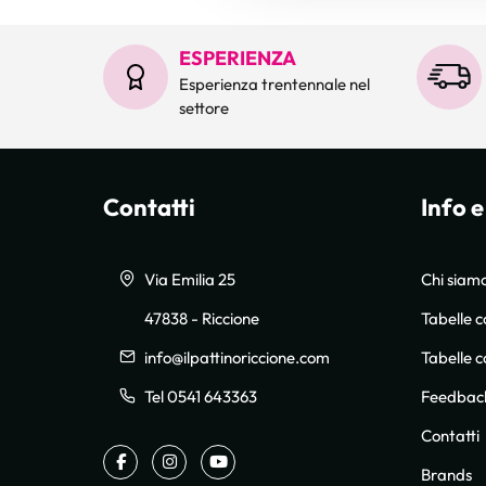
ESPERIENZA
Esperienza trentennale nel
settore
Contatti
Info e
Via Emilia 25
Chi siam
47838 - Riccione
Tabelle c
info@ilpattinoriccione.com
Tabelle 
Telefono:
Tel 0541 643363
Feedbac
Contatti
Facebook
Instagram
Youtube
Brands