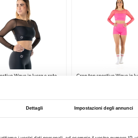
ortivo Wave in lycra e rete
Crop top sportivo Wave in ly
Nero
per Donna Fucsia Fluo
ycra
Codice : croplycra
€ 45,00
Dettagli
Impostazioni degli annunci
Novità
rattiamo i vostri dati personali, ad esempio il vostro numero IP, 