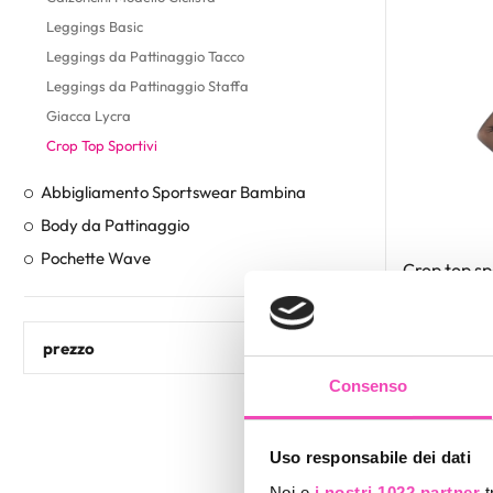
Leggings Basic
Leggings da Pattinaggio Tacco
Leggings da Pattinaggio Staffa
Giacca Lycra
Crop Top Sportivi
Abbigliamento Sportswear Bambina
Body da Pattinaggio
Pochette Wave
Crop top sp
per Donna 
Codice : cropl
€ 45,00
prezzo
Consenso
Novità
Uso responsabile dei dati
Noi e
i nostri 1022 partner
t