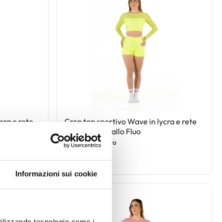
cra e rete
Crop top sportivo Wave in lycra e rete
per Donna Giallo Fluo
Codice : croplycra
€ 45,00
Informazioni sui cookie
Novità
utilizzando tecnologie come i