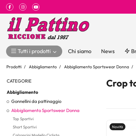
Facebook
Instagram
Youtube
Tutti i prodotti
Chi siamo
News
Br
Prodotti
Abbigliamento
Abbigliamento Sportswear Donna
Crop t
CATEGORIE
Abbigliamento
Gonnellini da pattinaggio
Abbigliamento Sportswear Donna
Top Sportivi
Short Sportivi
Novità
Calzoncini Modello Ciclista