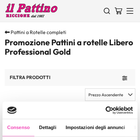
Pattini a Rotelle completi
Promozione Pattini a rotelle Libero
Professional Gold
FILTRA PRODOTTI
Toggle 
Prezzo Ascendente
3
PRODOTTI
- 7%
Spese gratis
- 7%
Spese gratis
Consenso
Dettagli
Impostazioni degli annunci
In