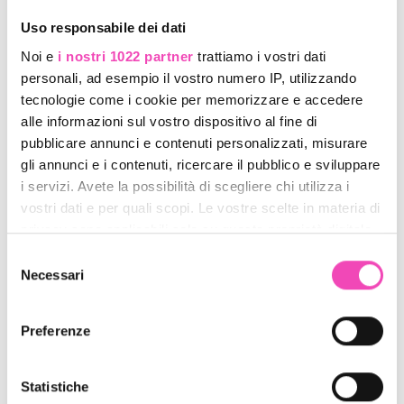
Uso responsabile dei dati
Noi e
i nostri 1022 partner
trattiamo i vostri dati
personali, ad esempio il vostro numero IP, utilizzando
tecnologie come i cookie per memorizzare e accedere
alle informazioni sul vostro dispositivo al fine di
pubblicare annunci e contenuti personalizzati, misurare
Risport Mercurio Elite +
Risport Mercurio Elite +
gli annunci e i contenuti, ricercare il pubblico e sviluppare
Roll-line Mistral + Ruote
Roll-line Matrix + Ruote
i servizi. Avete la possibilità di scegliere chi utilizza i
Giotto
Giotto
Codice : profgold8
Codice : profgold11
vostri dati e per quali scopi. Le vostre scelte in materia di
€ 778,00
€ 888,00
€ 837,00
€ 959,00
privacy sono applicabili solo su questa proprietà digitale
in cui avete effettuato le vostre scelte. È possibile
Selezione
modificare o revocare il proprio consenso in qualsiasi
Necessari
del
- 8%
Spese gratis
momento dalla Dichiarazione sui cookie o facendo clic
consenso
sull'icona di attivazione della privacy.
Preferenze
Con il tuo consenso, vorremmo anche:
raccogliere informazioni sulla tua posizione
Statistiche