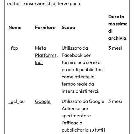
editori e inserzionisti di terze parti.
Durata
massima
Nome
Fornitore
Scopo
di
archiviazio
_fbp
Meta
Utilizzato da
3 mesi
Platforms,
Facebook per
Inc.
fornire una serie di
prodotti pubblicitari
come offerte in
tempo reale da
inserzionisti terzi.
_gcl_au
Google
Utilizzato da Google
3 mesi
AdSense per
sperimentare
l'efficacia
pubblicitaria su tutti i