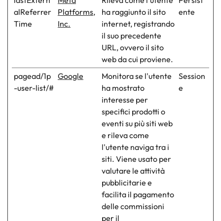
lastExtern
Meta
Rileva come l'utente
Persist
alReferrer
Platforms,
ha raggiunto il sito
ente
Time
Inc.
internet, registrando
il suo precedente
URL, ovvero il sito
web da cui proviene.
pagead/1p
Google
Monitora se l'utente
Session
-user-list/#
ha mostrato
e
interesse per
specifici prodotti o
eventi su più siti web
e rileva come
l'utente naviga tra i
siti. Viene usato per
valutare le attività
pubblicitarie e
facilita il pagamento
delle commissioni
per il