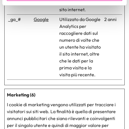
analizzare il nostro traffico. Condividiamo inoltre
visitatore utilizza il
informazioni sul modo in cui utilizza il nostro sito con i
sito internet.
nostri partner che si occupano di analisi dei dati web,
_ga_#
Google
Utilizzato da Google
2 anni
pubblicità e social media, i quali potrebbero combinarle
Analytics per
con altre informazioni che ha fornito loro o che hanno
raccogliere dati sul
raccolto dal suo utilizzo dei loro servizi.
numero di volte che
un utente ha visitato
il sito internet, oltre
che le dati per la
prima visita e la
visita più recente.
Marketing (6)
I cookie di marketing vengono utilizzati per tracciare i
visitatori sui siti web. La finalità è quella di presentare
annunci pubblicitari che siano rilevanti e coinvolgenti
per il singolo utente e quindi di maggior valore per