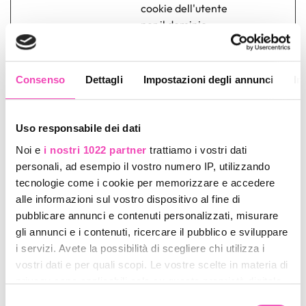
cookie dell'utente
per il dominio
corrente
pr
www.ilpatti
Preserva gli stati
30
Consenso
Dettagli
Impostazioni degli annunci
In
noriccione.
dell'utente nelle
giorni
it
diverse pagine del
sito.
Uso responsabile dei dati
submit_tok
www.ilpatti
Utilizzato come
Session
Noi e
i nostri 1022 partner
trattiamo i vostri dati
en1
noriccione.
antispam per l'invio
e
personali, ad esempio il vostro numero IP, utilizzando
it
dei form
tecnologie come i cookie per memorizzare e accedere
test_cooki
Google
Utilizzato per
1 giorno
alle informazioni sul vostro dispositivo al fine di
e
verificare se il
pubblicare annunci e contenuti personalizzati, misurare
browser dell'utente
gli annunci e i contenuti, ricercare il pubblico e sviluppare
supporta i cookie.
i servizi. Avete la possibilità di scegliere chi utilizza i
vostri dati e per quali scopi. Le vostre scelte in materia di
www_ilpatt
www.ilpatti
Utilizzato per le
Session
privacy sono applicabili solo su questa proprietà digitale
inoriccione
noriccione.
variabili di sessione
e
in cui avete effettuato le vostre scelte. È possibile
_it
it
del PHP
Selezione