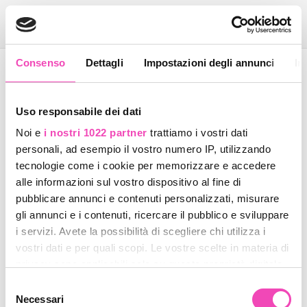
Consenso
Dettagli
Impostazioni degli annunci
In
Idee regalo - Gadget
Braccialetti pattinaggio rotelle
Uso responsabile dei dati
Noi e
i nostri 1022 partner
trattiamo i vostri dati
FILTRA PRODOTTI
Toggle 
personali, ad esempio il vostro numero IP, utilizzando
tecnologie come i cookie per memorizzare e accedere
alle informazioni sul vostro dispositivo al fine di
predefinito
pubblicare annunci e contenuti personalizzati, misurare
gli annunci e i contenuti, ricercare il pubblico e sviluppare
Non è stato trovato alcun prodotto
i servizi. Avete la possibilità di scegliere chi utilizza i
vostri dati e per quali scopi. Le vostre scelte in materia di
privacy sono applicabili solo su questa proprietà digitale
in cui avete effettuato le vostre scelte. È possibile
Selezione
modificare o revocare il proprio consenso in qualsiasi
Necessari
del