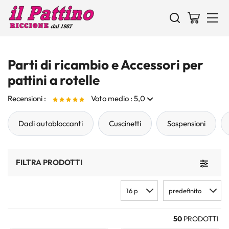
Parti di ricambio e Accessori per
pattini a rotelle
Recensioni :
Voto medio : 5,0
Dadi autobloccanti
Cuscinetti
Sospensioni
Lacci
L
Ottimo
L
g
FILTRA PRODOTTI
Toggle 
16 p
predefinito
50
PRODOTTI