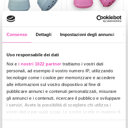
Consenso
Dettagli
Impostazioni degli annunci
In
Freno Roll-line
Freno Roll-line Rosa
Standard
Codice : frrollgrigio
Codice : frrollrosa
Uso responsabile dei dati
€ 17,00
€ 20,00
Noi e
i nostri 1022 partner
trattiamo i vostri dati
personali, ad esempio il vostro numero IP, utilizzando
tecnologie come i cookie per memorizzare e accedere
alle informazioni sul vostro dispositivo al fine di
pubblicare annunci e contenuti personalizzati, misurare
gli annunci e i contenuti, ricercare il pubblico e sviluppare
i servizi. Avete la possibilità di scegliere chi utilizza i
vostri dati e per quali scopi. Le vostre scelte in materia di
privacy sono applicabili solo su questa proprietà digitale
in cui avete effettuato le vostre scelte. È possibile
Selezione