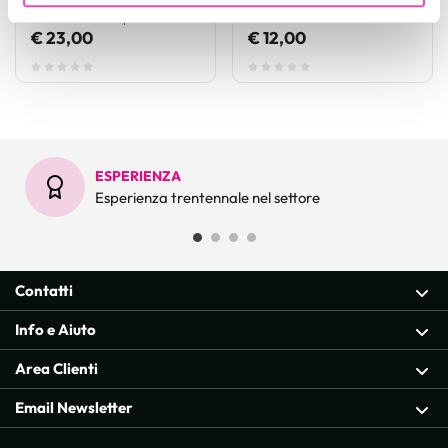
analizzare il nostro traffico. Condividiamo inoltre
Codice : frrollcap
Codice : frrollmin
informazioni sul modo in cui utilizza il nostro sito con i
€ 23,00
€ 12,00
nostri partner che si occupano di analisi dei dati web,
pubblicità e social media, i quali potrebbero combinarle
con altre informazioni che ha fornito loro o che hanno
raccolto dal suo utilizzo dei loro servizi.
ESPERIENZA
Esperienza trentennale nel settore
Contatti
Info e Aiuto
Area Clienti
Email Newsletter