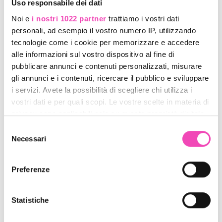
Uso responsabile dei dati
Noi e
i nostri 1022 partner
trattiamo i vostri dati
personali, ad esempio il vostro numero IP, utilizzando
tecnologie come i cookie per memorizzare e accedere
alle informazioni sul vostro dispositivo al fine di
pubblicare annunci e contenuti personalizzati, misurare
Salvalama Colorato
Guanti con Grip
gli annunci e i contenuti, ricercare il pubblico e sviluppare
Codice : sallamacol
Codice : -
i servizi. Avete la possibilità di scegliere chi utilizza i
€ 12,00
€ 8,00
vostri dati e per quali scopi. Le vostre scelte in materia di
privacy sono applicabili solo su questa proprietà digitale
in cui avete effettuato le vostre scelte. È possibile
Selezione
modificare o revocare il proprio consenso in qualsiasi
Necessari
del
momento dalla Dichiarazione sui cookie o facendo clic
consenso
sull'icona di attivazione della privacy.
Preferenze
Con il tuo consenso, vorremmo anche:
raccogliere informazioni sulla tua posizione
Statistiche
geografica, con un'approssimazione di qualche