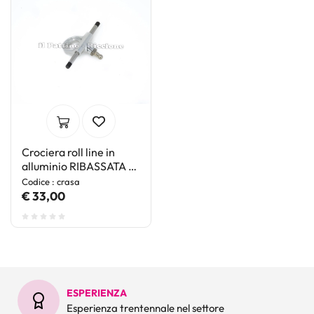
Crociera roll line in
alluminio RIBASSATA x
Evo/Matrix/Saturno
Codice : crasa
€ 33,00
ESPERIENZA
Esperienza trentennale nel settore