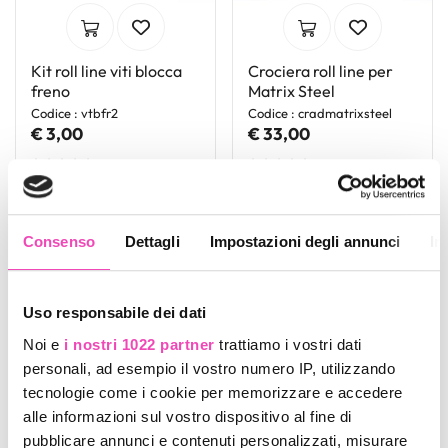
Kit roll line viti blocca
Crociera roll line per
freno
Matrix Steel
Codice : vtbfr2
Codice : cradmatrixsteel
€ 3,00
€ 33,00
Consenso
Dettagli
Impostazioni degli annunci
In
Uso responsabile dei dati
Noi e
i nostri 1022 partner
trattiamo i vostri dati
personali, ad esempio il vostro numero IP, utilizzando
tecnologie come i cookie per memorizzare e accedere
alle informazioni sul vostro dispositivo al fine di
pubblicare annunci e contenuti personalizzati, misurare
Puntalino roll line
Kit roll line dadi