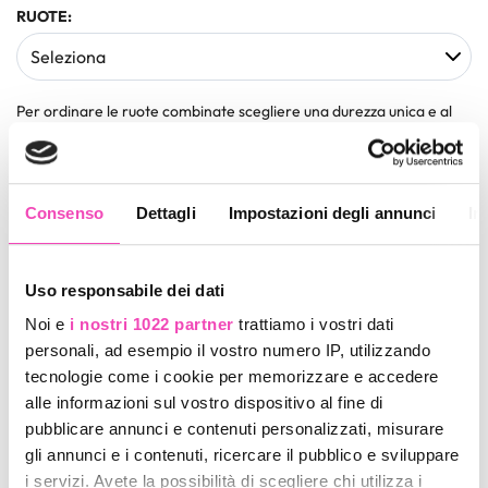
RUOTE:
Per ordinare le ruote combinate scegliere una durezza unica e al
termine dell' ordine scrivere una nota con le durezze desiderate.
(Solo ruote diametro 57)
CUSCINETTI:
Consenso
Dettagli
Impostazioni degli annunci
In
FRENO:
Uso responsabile dei dati
Noi e
i nostri 1022 partner
trattiamo i vostri dati
personali, ad esempio il vostro numero IP, utilizzando
tecnologie come i cookie per memorizzare e accedere
PESO ATLETA:
alle informazioni sul vostro dispositivo al fine di
pubblicare annunci e contenuti personalizzati, misurare
gli annunci e i contenuti, ricercare il pubblico e sviluppare
i servizi. Avete la possibilità di scegliere chi utilizza i