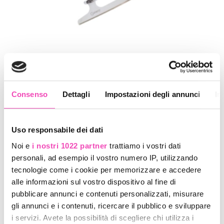
CODICE:
ghiaRis3
MARCA:
Risport
€ 480,00
Consenso
Dettagli
Impostazioni degli annunci
In
MISURA
Uso responsabile dei dati
Noi e
i nostri 1022 partner
trattiamo i vostri dati
personali, ad esempio il vostro numero IP, utilizzando
COLORI
tecnologie come i cookie per memorizzare e accedere
alle informazioni sul vostro dispositivo al fine di
pubblicare annunci e contenuti personalizzati, misurare
gli annunci e i contenuti, ricercare il pubblico e sviluppare
i servizi. Avete la possibilità di scegliere chi utilizza i
QUANTITÀ