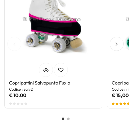
Copripattini Salvapunta Fuxia
Copripatt
Codice : salv2
Codice : rin
€ 10,00
€ 15,00