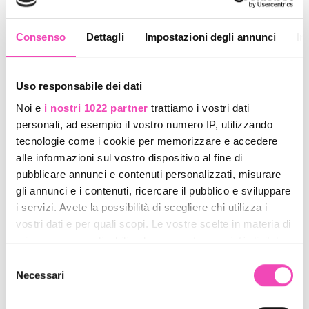
QUANTITÀ
Consenso
Dettagli
Impostazioni degli annunci
In
Aggiungi al carrello
Uso responsabile dei dati
Aggiungi ai preferiti
Noi e
i nostri 1022 partner
trattiamo i vostri dati
personali, ad esempio il vostro numero IP, utilizzando
tecnologie come i cookie per memorizzare e accedere
DESCRIZIONE
alle informazioni sul vostro dispositivo al fine di
pubblicare annunci e contenuti personalizzati, misurare
gli annunci e i contenuti, ricercare il pubblico e sviluppare
LIVELLO PATTINO
★★
i servizi. Avete la possibilità di scegliere chi utilizza i
vostri dati e per quali scopi. Le vostre scelte in materia di
SCARPA
Risport Antares
privacy sono applicabili solo su questa proprietà digitale
in cui avete effettuato le vostre scelte. È possibile
INDICE DI SUPPORTO
Medio
Selezione
modificare o revocare il proprio consenso in qualsiasi
Necessari
del
TELAIO
Roll Line Variant M
momento dalla Dichiarazione sui cookie o facendo clic
consenso
sull'icona di attivazione della privacy.
CUSCINETTI
Inclusi a scelta