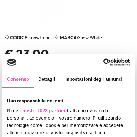
CODICE:
snowfreno
MARCA:
Snow White
€ 23,00
TAGLIA
Consenso
Dettagli
Impostazioni degli annunci
In
Uso responsabile dei dati
QUANTITÀ
Noi e
i nostri 1022 partner
trattiamo i vostri dati
personali, ad esempio il vostro numero IP, utilizzando
tecnologie come i cookie per memorizzare e accedere
Aggiungi al carrello
alle informazioni sul vostro dispositivo al fine di