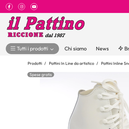
Facebook
Instagram
Youtube
Tutti i prodotti
Chi siamo
News
Br
Prodotti
Pattini In Line da artistico
Pattini Inline 
Spese gratis