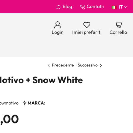
Blog
Contatti
IT
Login
I miei preferiti
Carrello
Precedente
Successivo
otivo + Snow White
owmotivo
MARCA:
2,00