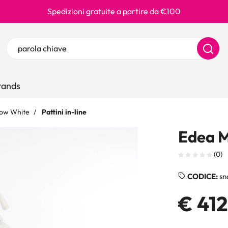
Spedizioni gratuite a partire da €100
Ricerca prodotti
Inserisci almeno 3 caratteri per la ricerca
ands
Snow White
Pattini in-line
Edea M
(0)
CODICE:
sn
€ 41