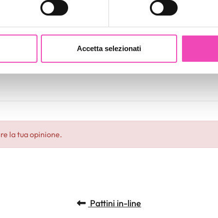
 di pattini adeguata
aborati i tuoi dati personali e imposta le tue preferenze nella
s
consenso in qualsiasi momento dalla Dichiarazione sui cookie.
Accetta selezionati
nalizzare contenuti ed annunci, per fornire funzionalità dei socia
inoltre informazioni sul modo in cui utilizza il nostro sito con i 
icità e social media, i quali potrebbero combinarle con altre inform
lizzo dei loro servizi.
re la tua opinione.
Pattini in-line