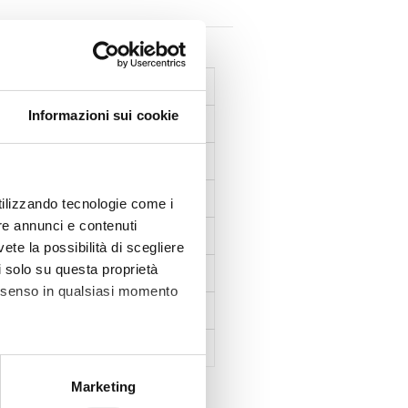
Informazioni sui cookie
te
utilizzando tecnologie come i
re annunci e contenuti
vete la possibilità di scegliere
li solo su questa proprietà
consenso in qualsiasi momento
alche metro,
Marketing
e specifiche (impronte