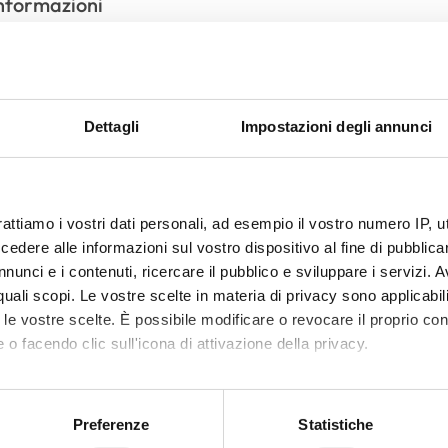
Informazioni
A
Edea Motivo
Dettagli
Impostazioni degli annunci
Morbido
Snow Whi
Inclusi
rattiamo i vostri dati personali, ad esempio il vostro numero IP, 
dere alle informazioni sul vostro dispositivo al fine di pubblica
Incluse a scelta
nunci e i contenuti, ricercare il pubblico e sviluppare i servizi. A
r quali scopi. Le vostre scelte in materia di privacy sono applicabi
Inclusi
to le vostre scelte. È possibile modificare o revocare il proprio 
Incluse
 o facendo clic sull'icona di attivazione della privacy.
Professionale incluso
mo anche:
oni sulla tua posizione geografica, con un'approssimazione di qu
Preferenze
Statistiche
spositivo, scansionandolo attivamente alla ricerca di caratteristich