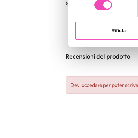
consenso
Guida su come scegliere la misura
digitali).
Approfondisci come vengono el
modificare o ritirare il tuo 
Rifiuta
Utilizziamo i cookie per perso
nostro traffico. Condividiamo 
di analisi dei dati web, pubbl
Recensioni del prodotto
che hanno raccolto dal suo uti
Devi
accedere
per poter scrive