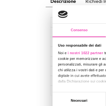
Descrizione
Richiedi 
SCARP
Consenso
INDICE DI SUPPORTO
TELAIO
Uso responsabile dei dati
CUSCINETTI
Noi e
i nostri 1022 partner
t
cookie per memorizzare e acce
RUOTE
personalizzati, misurare gli an
chi utilizza i vostri dati e pe
FRENI
digitale in cui avete effettua
CHIAVI DI REGOLAZIONE
dalla Dichiarazione sui cookie
ASSEMBLAGGIO
Con il tuo consenso, vorrem
Selezione
raccogliere informazi
Necessari
del
Identificare il tuo di