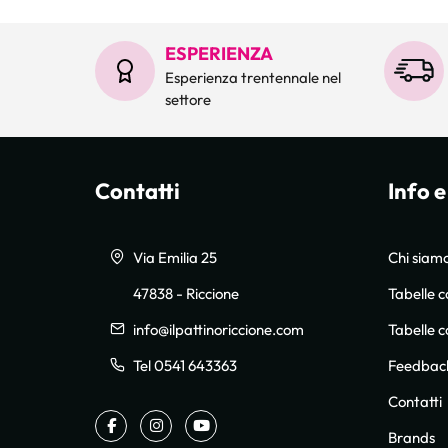
ESPERIENZA
Esperienza trentennale nel
settore
Contatti
Info e
Via Emilia 25
Chi siam
47838 - Riccione
Tabelle c
info@ilpattinoriccione.com
Tabelle 
Telefono:
Tel 0541 643363
Feedbac
Contatti
Facebook
Instagram
Youtube
Brands