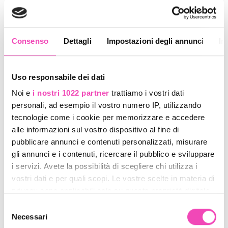
QUANTITÀ
Consenso
Dettagli
Impostazioni degli annunci
In
Aggiungi al carrello
Aggiungi ai preferiti
Uso responsabile dei dati
Noi e
i nostri 1022 partner
trattiamo i vostri dati
personali, ad esempio il vostro numero IP, utilizzando
DESCRIZIONE
tecnologie come i cookie per memorizzare e accedere
alle informazioni sul vostro dispositivo al fine di
pubblicare annunci e contenuti personalizzati, misurare
LIVELLO PATTINO
★★★
gli annunci e i contenuti, ricercare il pubblico e sviluppare
i servizi. Avete la possibilità di scegliere chi utilizza i
SCARPA
Edea Ritmo
vostri dati e per quali scopi. Le vostre scelte in materia di
INDICE DI SUPPORTO
Medio Duro
privacy sono applicabili solo su questa proprietà digitale
in cui avete effettuato le vostre scelte. È possibile
Selezione
TELAIO
Roll Line Variant C
modificare o revocare il proprio consenso in qualsiasi
Necessari
del
CUSCINETTI
Inclusi a scelta
momento dalla Dichiarazione sui cookie o facendo clic