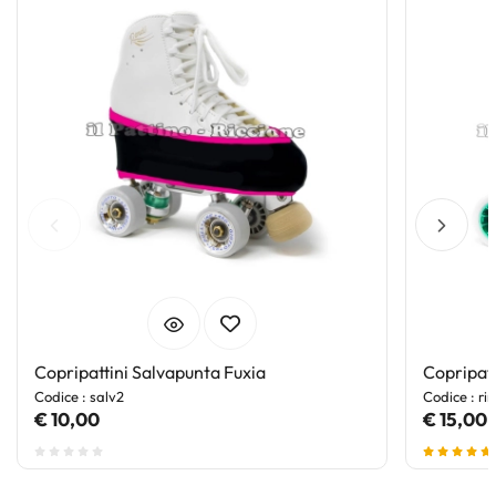
Copripattini Salvapunta Fuxia
Copripatt
Codice : salv2
Codice : rin
€ 10,00
€ 15,00