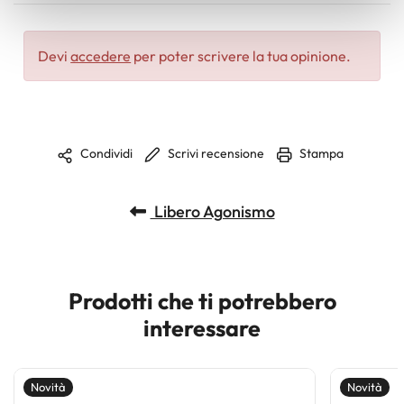
nostri partner che si occupano di analisi dei dati web,
pubblicità e social media, i quali potrebbero combinarle
Devi
accedere
per poter scrivere la tua opinione.
con altre informazioni che ha fornito loro o che hanno
raccolto dal suo utilizzo dei loro servizi.
Scrivi recensione
Stampa
Condividi
Libero Agonismo
Prodotti che ti potrebbero
interessare
Novità
Novità