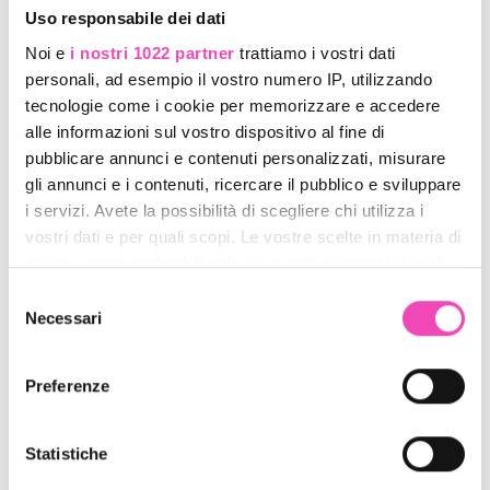
Uso responsabile dei dati
QUANTITÀ
Noi e
i nostri 1022 partner
trattiamo i vostri dati
personali, ad esempio il vostro numero IP, utilizzando
tecnologie come i cookie per memorizzare e accedere
Aggiungi al carrello
alle informazioni sul vostro dispositivo al fine di
pubblicare annunci e contenuti personalizzati, misurare
Aggiungi ai preferiti
gli annunci e i contenuti, ricercare il pubblico e sviluppare
i servizi. Avete la possibilità di scegliere chi utilizza i
vostri dati e per quali scopi. Le vostre scelte in materia di
DESCRIZIONE
privacy sono applicabili solo su questa proprietà digitale
in cui avete effettuato le vostre scelte. È possibile
Selezione
modificare o revocare il proprio consenso in qualsiasi
Necessari
del
Innovazione & Eleganza... La suola Bi-componente a
momento dalla Dichiarazione sui cookie o facendo clic
consenso
dispersione delle vibrazioni si fonde con lo stile
sull'icona di attivazione della privacy.
elegante. E' l'ultima integrazione alle numerose e
Preferenze
apprezzate caratteristiche del Concerto. Modello per
Con il tuo consenso, vorremmo anche:
professionisti del ghiaccio.
Tomaia in pelle con trattamento idrorepellente
raccogliere informazioni sulla tua posizione
Statistiche
Fodera in microfibra per l'ottima resistenza
geografica, con un'approssimazione di qualche
all'abrasione e forata per una rapida asciugatura