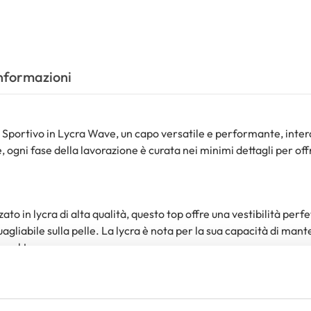
Informazioni
p Sportivo in Lycra Wave, un capo versatile e performante, inter
e, ogni fase della lavorazione è curata nei minimi dettagli per offr
zato in lycra di alta qualità, questo top offre una vestibilità perfe
gliabile sulla pelle. La lycra è nota per la sua capacità di mant
a nel tempo.
nte 100% made in Italy, il nostro top sportivo è il risultato di u
ai dettagli. Dalla scelta dei materiali alla confezione finale, og