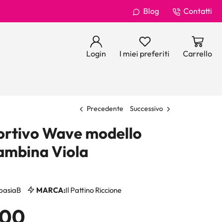
Blog
Contatti
Login
I miei preferiti
Carrello
Precedente
Successivo
ortivo Wave modello
ambina Viola
pasiaB
MARCA:
Il Pattino Riccione
,00