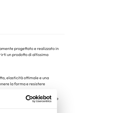
amente progettato e realizzato in
irti un prodotto di altissima
tta, elasticità ottimale e una
enere la forma e resistere
na tradizione sartoriale eccellente
ni passaggio viene eseguito con la