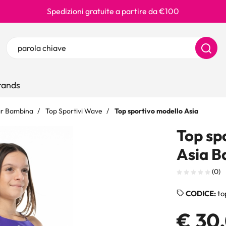
Spedizioni gratuite a partire da €100
Ricerca prodotti
Inserisci almeno 3 caratteri per la ricerca
ands
ar Bambina
Top Sportivi Wave
Top sportivo modello Asia
Top sp
Asia B
(0)
CODICE:
to
€ 30