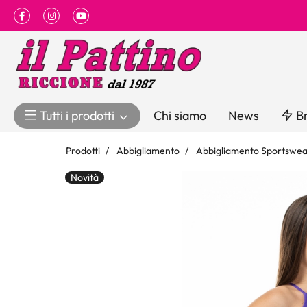
Facebook
Instagram
Youtube
Tutti i prodotti
Chi siamo
News
Br
Prodotti
Abbigliamento
Abbigliamento Sportswe
Novità