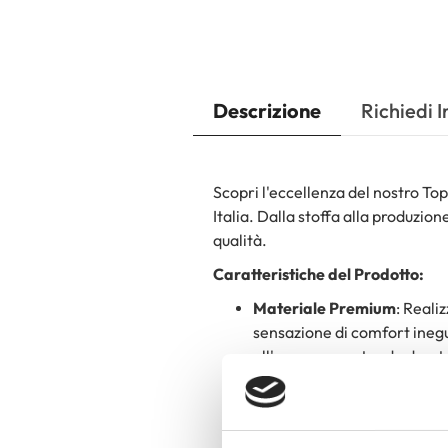
Descrizione
Richiedi 
Scopri l'eccellenza del nostro To
Italia. Dalla stoffa alla produzion
qualità.
Caratteristiche del Prodotto:
Materiale Premium
: Realiz
sensazione di comfort inegua
all'usura, garantendo durat
Made in Italy
: Orgogliosame
e di una produzione attenta 
massima cura e precisione.